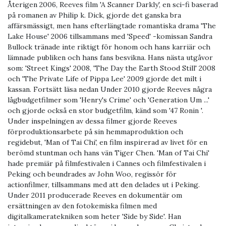
Återigen 2006, Reeves film 'A Scanner Darkly', en sci-fi baserad
på romanen av Philip k. Dick, gjorde det ganska bra
affärsmässigt, men hans efterlängtade romantiska drama 'The
Lake House' 2006 tillsammans med 'Speed' -komissan Sandra
Bullock tränade inte riktigt för honom och hans karriär och
lämnade publiken och hans fans besvikna. Hans nästa utgåvor
som: 'Street Kings' 2008, 'The Day the Earth Stood Still' 2008
och 'The Private Life of Pippa Lee' 2009 gjorde det milt i
kassan. Fortsätt läsa nedan Under 2010 gjorde Reeves några
lågbudgetfilmer som 'Henry's Crime' och 'Generation Um ...'
och gjorde också en stor budgetfilm, känd som '47 Ronin '.
Under inspelningen av dessa filmer gjorde Reeves
förproduktionsarbete på sin hemmaproduktion och
regidebut, 'Man of Tai Chi', en film inspirerad av livet för en
berömd stuntman och hans vän Tiger Chen. 'Man of Tai Chi'
hade premiär på filmfestivalen i Cannes och filmfestivalen i
Peking och beundrades av John Woo, regissör för
actionfilmer, tillsammans med att den delades ut i Peking.
Under 2011 producerade Reeves en dokumentär om
ersättningen av den fotokemiska filmen med
digitalkameratekniken som heter 'Side by Side'. Han