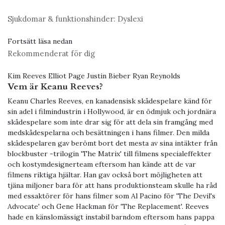
Sjukdomar & funktionshinder:
Dyslexi
Fortsätt läsa nedan
Rekommenderat för dig
Kim Reeves Elliot Page Justin Bieber Ryan Reynolds
Vem är Keanu Reeves?
Keanu Charles Reeves, en kanadensisk skådespelare känd för
sin adel i filmindustrin i Hollywood, är en ödmjuk och jordnära
skådespelare som inte drar sig för att dela sin framgång med
medskådespelarna och besättningen i hans filmer. Den milda
skådespelaren gav berömt bort det mesta av sina intäkter från
blockbuster -trilogin 'The Matrix' till filmens specialeffekter
och kostymdesignerteam eftersom han kände att de var
filmens riktiga hjältar. Han gav också bort möjligheten att
tjäna miljoner bara för att hans produktionsteam skulle ha råd
med essaktörer för hans filmer som Al Pacino för 'The Devil's
Advocate' och Gene Hackman för 'The Replacement'. Reeves
hade en känslomässigt instabil barndom eftersom hans pappa