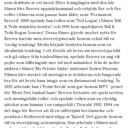
som drabbats av ett mord. Efter framgången med den här
filmen blev Reeves uppmärksammad och erbjöds fler och fler
roller i filmerna som passar hans ålder, som: 'Permanent
Record'. 1989 spelade han rollen som 'Ted Logan' i filmen 'Bill
& Teds utmärkta äventyr' och 1991 kom uppföljaren 'Bill &
Teds Bogus Journey'. Dessa filmer gjorde mycket nytta för
Reeves karriär men stereotypiserade honom också till en
'orolig tonåring'. Media började beskriva honom som en
idealistisk tonåring. I ett försök att bryta sin stereotypa bild
och gå vidare från tonårsfilmerna, spelade Reeves en ung rik
pojke som tillbringade mer tid med människor från de nedre
skikten i filmen 'My Private Idaho' mittemot floden Phoenix.
Filmen blev mycket väl mottagen av kritikerna och fungerade
bra för att bryta hans image som en distanserad tonåring. År
1992 arbetade han i 'Point Break' som gav honom MTV -priset
för 'Most Des önskad hane'. Reeves fortsatte att spela seriösa
och meningsfulla roller, och spelade rollen som en olycklig
advokat som hamnar i en vampyrhål i 'Dracula' 1992. 1994 var
det dags för Reeves att få en välförtjänt berömmelse och
position i Hollywood med släpp av 'Speed'. Det gjorde honom
till en storstjärnig actionstjärna. Han arbetade i filmen med