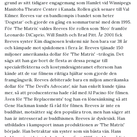
grund av sitt tidigare engagemang som Hamlet vid Winnipegs
Manitoba Theatre Center i Kanada. Rollen gick senare till Val
Kilmer. Reeves var en bandkompis i bandet som heter
‘Dogstar’ och gjorde en gång en sommarturné med dem 1995.
För ‘The Matrix’ valdes Reeves för rollen som ‘Neo’ framför
Leonardo DiCaprio, Will Smith och Brad Pitt. År 2001 fick
Reeves syster Kim diagnosen leukemi när hon bara var 38 år
och kämpade mot sjukdomen i flera år. Reeves tjänade 150
miljoner amerikanska dollar för 'The Matrix' -trilogin. Det
sägs att han gav bort de flesta av dessa pengar till
specialeffekterna och kostymdesignteamet eftersom han
kände att de var filmens riktiga hjältar som gjorde den
framgångsrik. Reeves debiterade bara en miljon amerikanska
dollar för 'The Devil's Advocate', när han enkelt kunde tjäna
mer, så att producenterna hade råd med Al Pacino för filmen.
Även för 'The Replacements' tog han en lönesänkning så att
Gene Hackman kunde få råd för filmen. Reeves är inte en
buddhist, motsätter sig den populära tron, men han säger att
han är intresserad av buddhismen. Reeves är dyslexisk. Han
utbildades i kampsport innan produktionen av 'The Matrix'
började. Han betraktar sin syster som sin bästa vän. Hans