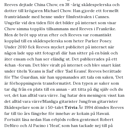
Reeves dejtade China Chow, en 38 -årig skådespelerska och
dotter till krögaren Michael Chow. Han gjorde ett formellt
framträdande med henne under filmfestivalen i Cannes.
Ungefär vid den tiden flöt det bilder på internet som visar
Chow simma topplös tillsammans med Reeves i Frankrike.
Men de bröt upp strax efter och Reeves var romantiskt
kopplad till en skådespelerska som heter Parker Posey.
Under 2010 fick Reeves mycket publicitet på internet när
någon lade upp sitt fotografi där han sitter på en bänk och
äter ensam och han ser eländig ut. Det publicerades på ett
4chan -forum. Det blev viralt på internet och blev snart känt
under titeln 'Keanu is Sad' eller 'Sad Keanu'. Reeves berättade
för The Guardian, när han uppmanades att tala om saken, 'Det
är förhoppningsvis transformativt. Den typen av saker som
tar dig från en plats till en annan - att titta på dig själv och du
vet, det kan alltid vara värre. Jag hatar den meningen: visst kan
det alltid vara värre!Manliga gitarister Jungfrun gitarrister
Skådespelare som är i 50-talet
Trivia
År 1994 dömdes Reeves
far till tio års fängelse för innehav av kokain på Hawaii.
Fortsätt läsa nedan Han erbjöds rollen gentemot Robert
DeNiro och Al Pacino i 'Heat', som han tackade nej till på