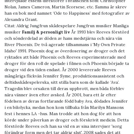
intervjuade essens direktörer i branschen som: Christopher
Nolan, James Cameron, Martin Scorsese, etc. Samma år skrev
han en bok med namnet ‘Ode to Happiness’ med fotografier av
Alexandra Grant.
Citat:
Aldrig Jungfrun skådespelare Jungfrun musiker Manliga
musiker
Familj & personligt liv
År 1993 blev Reeves förstörd
och sönderdelad av döden av hans medstjärna och nära vän
River Phoenix. De två agerade tillsammans i 'My Own Private
Idaho' 1991. Phoenix dog av överdosering av droger och det
ryktades att både Phoenix och Reeves experimenterade med
droger för den roll de spelade i filmen och Phoenix började ta
droger vid den tiden endast. År 2000 levererade Reeves
mångåriga flickvän Jennifer Syme, produktionsassistent och
deltidsskådespelerska, sitt stilla barn som de kallade ‘Ava’.
Tragedin blev orsaken till deras uppbrott, men båda förblev
nära vänner även efter avsked. År 2001, bara ett år efter
födelsen av deras fortfarande född baby Ava, dödades Jennifer
i en bilolycka, medan hon kom tillbaka från Marilyn Mansons
fest i hennes LA -hus. Man trodde att hon dog för att hon
körde under påverkan av droger och förskrivit medicin. Detta
förstörde Reeves och han sa vid en av sina intervjuer 'sorg
förändrar form men det tar aldrig slut'. 2008 sades det att