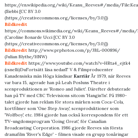
https://en.wikipedia.org/wiki/Keanu_Reeves#/media/File:Kea
(Siebbi [CC BY 3.0
(https://creativecommons.org/licenses/by/3.0)])
Bildkredit
https://commons.wikimedia.org/wiki/Keanu_Reeves#/media/F
(Caroline Bonarde Ucci [CC BY 3.0
(https://creativecommons.org/licenses/by/3.0)])
Bildkredit
http://www.prphotos.com/p/JBL-000896/
(Julian Blythe/HNW)
Bildkredit
https://www.youtube.com/watch?v=HRta4_ejtk4
(csnelli)DuFortsätt läsa nedanT V & Filmproducenter
Kanadensiska män Höga kändisar
Karriär
År 1979, när Reeves
var bara 15, agerade han på Leah Posluns Theatre i
scenproduktionen av 'Romeo and Juliet'. Därefter debuterade
han på TV med CBC Televisions sitcom 'Hangin'In'. På 1980-
talet gjorde han reklam för stora märken som Coca-Cola,
kortfilmer som 'One Step Away', scenproduktioner som
'Wolfboy', etc. 1984 gjorde han också korrespondens för ett
TV-ungdomsprogram 'Going Great', för Canadian
Broadcasting Corporation. 1986 gjorde Reeves sin första
dramafilm 'River's Edge' - filmen visade en grupp tonåringar