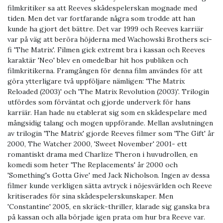
filmkritiker sa att Reeves skådespelerskan mognade med
tiden. Men det var fortfarande några som trodde att han
kunde ha gjort det bättre. Det var 1999 och Reeves karriär
var på väg att beröra höjderna med Wachowski Brothers sci-
fi 'The Matrix'. Filmen gick extremt bra i kassan och Reeves
karaktär 'Neo' blev en omedelbar hit hos publiken och
filmkritikerna. Framgången för denna film användes för att
göra ytterligare två uppföljare nämligen: 'The Matrix
Reloaded (2003)' och 'The Matrix Revolution (2003)'. Trilogin
utfördes som förväntat och gjorde underverk för hans
karriär. Han hade nu etablerat sig som en skådespelare med
mångsidig talang och mogen uppförande. Mellan avslutningen
av trilogin 'The Matrix' gjorde Reeves filmer som 'The Gift' år
2000, The Watcher 2000, 'Sweet November' 2001- ett
romantiskt drama med Charlize Theron i huvudrollen, en
komedi som heter 'The Replacements' år 2000 och
'Something's Gotta Give' med Jack Nicholson. Ingen av dessa
filmer kunde verkligen sätta avtryck i nöjesvärlden och Reeve
kritiserades för sina skådespelerskunskaper. Men
'Constantine' 2005, en skräck-thriller, klarade sig ganska bra
på kassan och alla började igen prata om hur bra Reeve var.