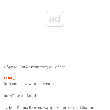
ad
Höjd:
6'1 '(185
centimeter
),6'1 'dåligt
Familj:
far:
Samuel Nowlin Reeves Jr.
mor:
Patricia Bond
syskon:
Emma Reeves, Karina Miller,Beirut, Libanon