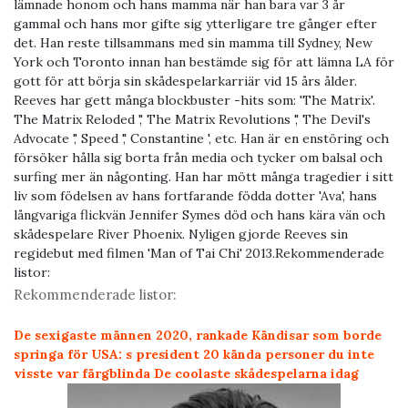
lämnade honom och hans mamma när han bara var 3 år
gammal och hans mor gifte sig ytterligare tre gånger efter
det. Han reste tillsammans med sin mamma till Sydney, New
York och Toronto innan han bestämde sig för att lämna LA för
gott för att börja sin skådespelarkarriär vid 15 års ålder.
Reeves har gett många blockbuster -hits som: 'The Matrix'.
The Matrix Reloded ',' The Matrix Revolutions ',' The Devil's
Advocate ',' Speed ​​',' Constantine ', etc. Han är en enstöring och
försöker hålla sig borta från media och tycker om balsal och
surfing mer än någonting. Han har mött många tragedier i sitt
liv som födelsen av hans fortfarande födda dotter 'Ava', hans
långvariga flickvän Jennifer Symes död och hans kära vän och
skådespelare River Phoenix. Nyligen gjorde Reeves sin
regidebut med filmen 'Man of Tai Chi' 2013.
Rekommenderade
listor:
Rekommenderade listor:
De sexigaste männen 2020, rankade
Kändisar som borde
springa för USA: s president
20 kända personer du inte
visste var färgblinda
De coolaste skådespelarna idag