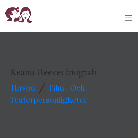
Keanu Reeves biografi
/
Huvud
Film- Och
Teaterpersonligheter