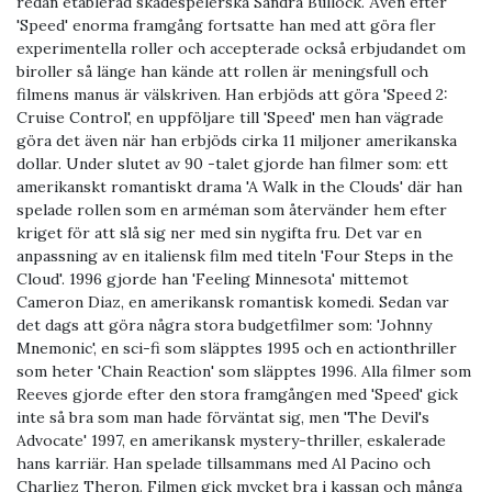
redan etablerad skådespelerska Sandra Bullock. Även efter
'Speed' enorma framgång fortsatte han med att göra fler
experimentella roller och accepterade också erbjudandet om
biroller så länge han kände att rollen är meningsfull och
filmens manus är välskriven. Han erbjöds att göra 'Speed ​​2:
Cruise Control', en uppföljare till 'Speed' men han vägrade
göra det även när han erbjöds cirka 11 miljoner amerikanska
dollar. Under slutet av 90 -talet gjorde han filmer som: ett
amerikanskt romantiskt drama 'A Walk in the Clouds' där han
spelade rollen som en arméman som återvänder hem efter
kriget för att slå sig ner med sin nygifta fru. Det var en
anpassning av en italiensk film med titeln 'Four Steps in the
Cloud'. 1996 gjorde han 'Feeling Minnesota' mittemot
Cameron Diaz, en amerikansk romantisk komedi. Sedan var
det dags att göra några stora budgetfilmer som: 'Johnny
Mnemonic', en sci-fi som släpptes 1995 och en actionthriller
som heter 'Chain Reaction' som släpptes 1996. Alla filmer som
Reeves gjorde efter den stora framgången med 'Speed' gick
inte så bra som man hade förväntat sig, men 'The Devil's
Advocate' 1997, en amerikansk mystery-thriller, eskalerade
hans karriär. Han spelade tillsammans med Al Pacino och
Charliez Theron. Filmen gick mycket bra i kassan och många