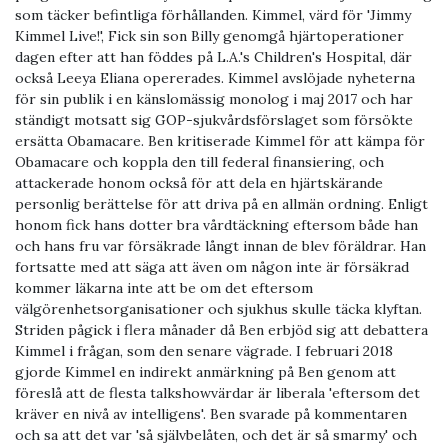
som täcker befintliga förhållanden. Kimmel, värd för 'Jimmy
Kimmel Live!', Fick sin son Billy genomgå hjärtoperationer
dagen efter att han föddes på L.A.'s Children's Hospital, där
också Leeya Eliana opererades. Kimmel avslöjade nyheterna
för sin publik i en känslomässig monolog i maj 2017 och har
ständigt motsatt sig GOP-sjukvårdsförslaget som försökte
ersätta Obamacare. Ben kritiserade Kimmel för att kämpa för
Obamacare och koppla den till federal finansiering, och
attackerade honom också för att dela en hjärtskärande
personlig berättelse för att driva på en allmän ordning. Enligt
honom fick hans dotter bra vårdtäckning eftersom både han
och hans fru var försäkrade långt innan de blev föräldrar. Han
fortsatte med att säga att även om någon inte är försäkrad
kommer läkarna inte att be om det eftersom
välgörenhetsorganisationer och sjukhus skulle täcka klyftan.
Striden pågick i flera månader då Ben erbjöd sig att debattera
Kimmel i frågan, som den senare vägrade. I februari 2018
gjorde Kimmel en indirekt anmärkning på Ben genom att
föreslå att de flesta talkshowvärdar är liberala 'eftersom det
kräver en nivå av intelligens'. Ben svarade på kommentaren
och sa att det var 'så självbelåten, och det är så smarmy' och