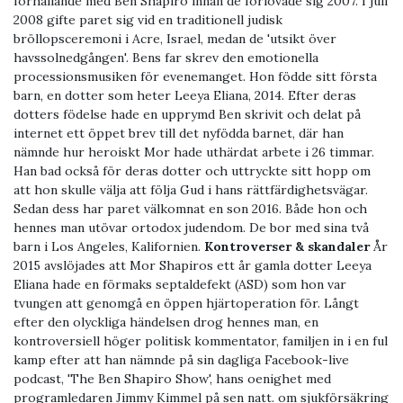
förhållande med Ben Shapiro innan de förlovade sig 2007. I juli
2008 gifte paret sig vid en traditionell judisk
bröllopsceremoni i Acre, Israel, medan de 'utsikt över
havssolnedgången'. Bens far skrev den emotionella
processionsmusiken för evenemanget. Hon födde sitt första
barn, en dotter som heter Leeya Eliana, 2014. Efter deras
dotters födelse hade en upprymd Ben skrivit och delat på
internet ett öppet brev till det nyfödda barnet, där han
nämnde hur heroiskt Mor hade uthärdat arbete i 26 timmar.
Han bad också för deras dotter och uttryckte sitt hopp om
att hon skulle välja att följa Gud i hans rättfärdighetsvägar.
Sedan dess har paret välkomnat en son 2016. Både hon och
hennes man utövar ortodox judendom. De bor med sina två
barn i Los Angeles, Kalifornien.
Kontroverser & skandaler
År
2015 avslöjades att Mor Shapiros ett år gamla dotter Leeya
Eliana hade en förmaks septaldefekt (ASD) som hon var
tvungen att genomgå en öppen hjärtoperation för. Långt
efter den olyckliga händelsen drog hennes man, en
kontroversiell höger politisk kommentator, familjen in i en ful
kamp efter att han nämnde på sin dagliga Facebook-live
podcast, 'The Ben Shapiro Show', hans oenighet med
programledaren Jimmy Kimmel på sen natt. om sjukförsäkring