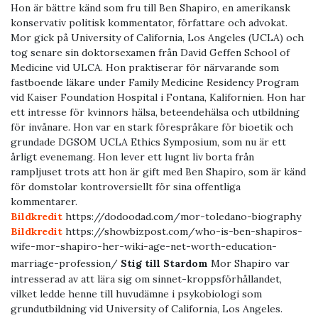
Hon är bättre känd som fru till Ben Shapiro, en amerikansk
konservativ politisk kommentator, författare och advokat.
Mor gick på University of California, Los Angeles (UCLA) och
tog senare sin doktorsexamen från David Geffen School of
Medicine vid ULCA. Hon praktiserar för närvarande som
fastboende läkare under Family Medicine Residency Program
vid Kaiser Foundation Hospital i Fontana, Kalifornien. Hon har
ett intresse för kvinnors hälsa, beteendehälsa och utbildning
för invånare. Hon var en stark förespråkare för bioetik och
grundade DGSOM UCLA Ethics Symposium, som nu är ett
årligt evenemang. Hon lever ett lugnt liv borta från
rampljuset trots att hon är gift med Ben Shapiro, som är känd
för domstolar kontroversiellt för sina offentliga
kommentarer.
Bildkredit
https://dodoodad.com/mor-toledano-biography
Bildkredit
https://showbizpost.com/who-is-ben-shapiros-
wife-mor-shapiro-her-wiki-age-net-worth-education-
Tidigare
Nästa
marriage-profession/
Stig till Stardom
Mor Shapiro var
intresserad av att lära sig om sinnet-kroppsförhållandet,
vilket ledde henne till huvudämne i psykobiologi som
grundutbildning vid University of California, Los Angeles.