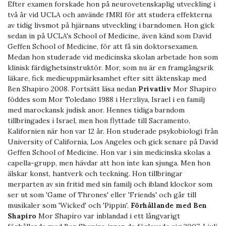
Efter examen forskade hon på neurovetenskaplig utveckling i
två år vid UCLA och använde fMRI för att studera effekterna
av tidig livsmot på hjärnans utveckling i barndomen. Hon gick
sedan in på UCLA's School of Medicine, även känd som David
Geffen School of Medicine, för att få sin doktorsexamen.
Medan hon studerade vid medicinska skolan arbetade hon som
klinisk färdighetsinstruktör. Mor, som nu är en framgångsrik
läkare, fick medieuppmärksamhet efter sitt äktenskap med
Ben Shapiro 2008. Fortsätt läsa nedan
Privatliv
Mor Shapiro
föddes som Mor Toledano 1988 i Herzliya, Israel i en familj
med marockansk judisk anor. Hennes tidiga barndom
tillbringades i Israel, men hon flyttade till Sacramento,
Kalifornien när hon var 12 år. Hon studerade psykobiologi från
University of California, Los Angeles och gick senare på David
Geffen School of Medicine. Hon var i sin medicinska skolas a
capella-grupp, men hävdar att hon inte kan sjunga. Men hon
älskar konst, hantverk och teckning. Hon tillbringar
merparten av sin fritid med sin familj och ibland klockor som
ser ut som 'Game of Thrones' eller 'Friends' och går till
musikaler som 'Wicked' och 'Pippin'.
Förhållande med Ben
Shapiro
Mor Shapiro var inblandad i ett långvarigt