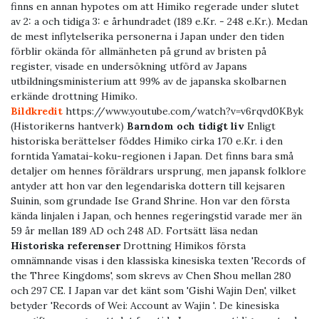
finns en annan hypotes om att Himiko regerade under slutet
av 2: a och tidiga 3: e århundradet (189 e.Kr. - 248 e.Kr.). Medan
de mest inflytelserika personerna i Japan under den tiden
förblir okända för allmänheten på grund av bristen på
register, visade en undersökning utförd av Japans
utbildningsministerium att 99% av de japanska skolbarnen
erkände drottning Himiko.
Bildkredit
https://www.youtube.com/watch?v=v6rqvd0KByk
(Historikerns hantverk)
Barndom och tidigt liv
Enligt
historiska berättelser föddes Himiko cirka 170 e.Kr. i den
forntida Yamatai-koku-regionen i Japan. Det finns bara små
detaljer om hennes föräldrars ursprung, men japansk folklore
antyder att hon var den legendariska dottern till kejsaren
Suinin, som grundade Ise Grand Shrine. Hon var den första
kända linjalen i Japan, och hennes regeringstid varade mer än
59 år mellan 189 AD och 248 AD. Fortsätt läsa nedan
Historiska referenser
Drottning Himikos första
omnämnande visas i den klassiska kinesiska texten 'Records of
the Three Kingdoms', som skrevs av Chen Shou mellan 280
och 297 CE. I Japan var det känt som 'Gishi Wajin Den', vilket
betyder 'Records of Wei: Account av Wajin '. De kinesiska