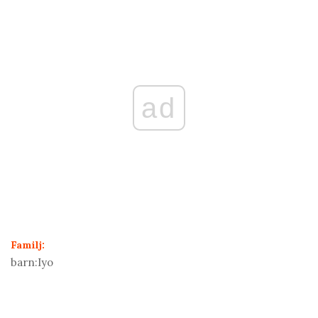
ad
Familj:
barn:
Iyo