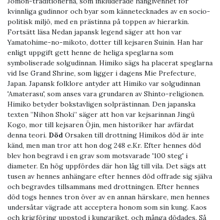
Jomon-traditionerna, som inkluderade hängivenhet för
kvinnliga gudinnor och byar som kännetecknades av en socio-
politisk miljö, med en prästinna på toppen av hierarkin.
Fortsätt läsa Nedan japansk legend säger att hon var
Yamatohime-no-mikoto, dotter till kejsaren Suinin. Han har
enligt uppgift gett henne de heliga speglarna som
symboliserade solgudinnan. Himiko sägs ha placerat speglarna
vid Ise Grand Shrine, som ligger i dagens Mie Prefecture,
Japan. Japansk folklore antyder att Himiko var solgudinnan
'Amaterasu', som anses vara grundaren av Shinto-religionen.
Himiko betyder bokstavligen solprästinnan. Den japanska
texten ”Nihon Shoki” säger att hon var kejsarinnan Jingū
Kogo, mor till kejsaren Ōjin, men historiker har avfärdat
denna teori.
Död
Orsaken till drottning Himikos död är inte
känd, men man tror att hon dog 248 e.Kr. Efter hennes död
blev hon begravd i en grav som motsvarade '100 steg' i
diameter. En hög uppfördes där hon låg till vila. Det sägs att
tusen av hennes anhängare efter hennes död offrade sig själva
och begravdes tillsammans med drottningen. Efter hennes
död togs hennes tron ​​över av en annan härskare, men hennes
undersåtar vägrade att acceptera honom som sin kung. Kaos
och krigföring uppstod i kungariket, och många dödades. Så