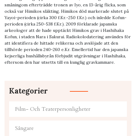
småningom efterträdde tronen av Iyo, en 13-årig flicka, som
också var Himikos släkting. Himikos död markerade slutet på
Yayoi-perioden (cirka 300 f.Kr.-250 f.Kr.) och inledde Kofun-
perioden (cirka 250-538 f.Kr.). 2009 förklarade japanska
arkeologer att de hade upptäckt Himikos grav i Hashihaka
Kofun, i staden Nara i Sakurai. Radiokolodatering användes för
att identifiera de hittade relikerna och avslöjade att den
tillhörde perioden 240-260 e.Kr. Emellertid har den japanska
kejserliga hushållsbyrån förbjudit utgrävningar i Hashihaka,
eftersom den har utsetts till en kunglig gravkammare.
Kategorier
Film- Och Teaterpersonligheter
Sångare