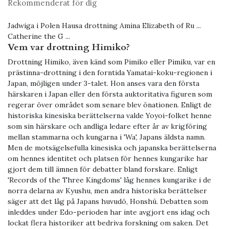
Rekommenderat för dig
Jadwiga i Polen Hausa drottning Amina Elizabeth of Ru ...
Catherine the G ...
Vem var drottning Himiko?
Drottning Himiko, även känd som Pimiko eller Pimiku, var en
prästinna-drottning i den forntida Yamatai-koku-regionen i
Japan, möjligen under 3-talet. Hon anses vara den första
härskaren i Japan eller den första auktoritativa figuren som
regerar över området som senare blev önationen. Enligt de
historiska kinesiska berättelserna valde Yoyoi-folket henne
som sin härskare och andliga ledare efter år av krigföring
mellan stammarna och kungarna i 'Wa', Japans äldsta namn.
Men de motsägelsefulla kinesiska och japanska berättelserna
om hennes identitet och platsen för hennes kungarike har
gjort dem till ämnen för debatter bland forskare. Enligt
'Records of the Three Kingdoms' låg hennes kungarike i de
norra delarna av Kyushu, men andra historiska berättelser
säger att det låg på Japans huvudö, Honshū. Debatten som
inleddes under Edo-perioden har inte avgjort ens idag och
lockat flera historiker att bedriva forskning om saken. Det