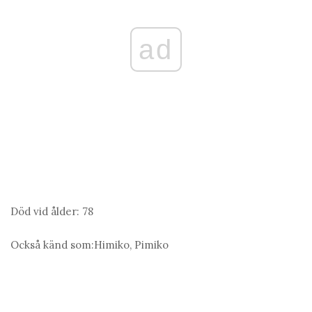
ad
Död vid ålder:
78
Också känd som:
Himiko, Pimiko