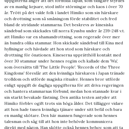
uppgifterna anger att det forntida Japan, som tidigare styrdes
av en manlig kejsare, stod inför störningar och kaos i över 70
år. Trött på det valde folk i landet Himiko som sin härskare
och drottning som så småningom förde stabilitet och fred
bland de stridande stammarna. Det beskrevs av kinesiska
sändebud som skickades till norra Kyushu under år 239-248 v.t.
att Himiko var en shamandrottning, som regerade över mer
än hundra olika stammar. Hon skickade sändebud till Kina med
hyllningar och hävdade att hon stod som härskare och
drottning för önationen. Kineserna upprätthöll kontakt med
över 30 stammar under hennes regim och kallade dem 'Wa',
som översätts till 'The Little People'. 'Records of the Three
Kingdoms' föreslår att den kvinnliga härskaren i Japan tränade
trolldom och utförde magiska ritualer. Hennes bror utförde
enligt uppgift de dagliga uppgifterna för att driva regeringen
och hantera stammarnas förbund, medan hon stannade kvar i
sin starkt bevakade fästning. Den antika texten antyder att
Himiko förblev ogift trots sin höga ålder. Det tillägger vidare
att hon hade tusen kvinnliga tjänare under sitt befäl och bara
en manlig skötare. Den här mannen fungerade som hennes
talesman och såg till att hon inte behövde kommunicera
direkt med någon. Han skötte också hennes behov, som att ta