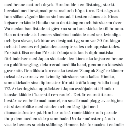
med henne mat och dryck. Hon bodde i en fästning, starkt
bevakad med beväpnad personal och höga torn. Det sägs att
hon sällan vågade lämna sin bostad. I texten nämns att Kinas
kejsare erkände Himiko som drottningen och härskaren över
Wa medan han listade ut gåvorna som hon skickade till honom.
Han noterade att hennes sändebud anlände med sex kvinnliga
och fyra slavar, två bitar av designat tyg som var 20 fot långa
och att hennes erbjudanden accepterades och uppskattades.
Fortsätt läsa nedan För att främja sitt lands diplomatiska
förbindelser med Japan skickade den kinesiska kejsaren henne
en guldförsegling, dekorerad med lila band, genom en kinesisk
guvernör. Den äldsta koreanska texten 'Samguk Sagi' erkänner
också närvaron av en kvinnlig härskare som kallas Himiko,
som skickade sina diplomater för att träffa kung Adalla i maj
172. Arkeologiska upptäckter i Japan avslöjade att Himiko
kanske klädde i 'kan-stil re-osode'. . Det är en outfit som
består av en helärmad mantel, en smalärmad plagg av ashiginu,
ett shizuirbälte med ränder och en lång kjol med
diamantmönster på. Hon bar också ramiekläder och parade
ihop dem med en skärp som hade Uroko-mönster på och
visade hennes sociala ställning. Hennes hår formades i en bulle