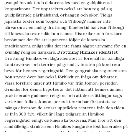
ovanpå huvudet och dekorerades med en guldpläterad
kopparkrona. Det upptäcktes också att hon tog på sig
guldpläterade pärlhalsband, örhängen och skor. Tidiga
japanska texter som 'Kojiki' och 'Nihongi' nämner inte
närvaron av en andlig drottning. Emellertid hänvisar Nihongi
till kinesiska texter där hon nämns. Historiker och forskare
berömmer det för att japanerna följde de kinesiska
traditionerna enligt vilka det inte fanns något utrymme för en
kvinnlig religiös härskare.
Drottning Himikos identitet
Drottning Himikos verkliga identitet är föremål för oändliga
kontroverser och teorier på grund av bristen på konkreta
bevis för hennes regeringstid. Den geografiska regionen som
hon styrde över har också förblivit en fråga om debatter.
Vissa forskare anser att Himiko var från Jomon-perioden.
Grunden för denna hypotes är det faktum att hennes ämnen
praktiserade gudinnes religion, och att deras ättlingar sägs
vara Ainu-folket. Jomon-periodsteorin har förkastats av
många eftersom de senast upptäckta resterna från den tiden
är från 300 f.v.t., vilket är långt tidigare än Himikos
regeringstid, enligt de kinesiska texterna. Man tror att den
samhälleliga strukturen i Himikos kungarike löst baserades på